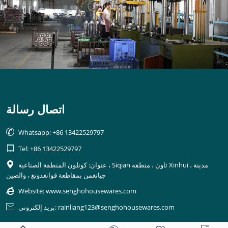
اتصال رسالة

Whatsapp: +86 13422529797

Tel: +86 13422529797
عنوان: كونلون المنطقة الصناعية ، Siqian تاون ، منطقة Xinhui ، مدينة

جيانغمن بمقاطعة قوانغدونغ ، والصين

Website:
www.senghohousewares.com
بريد إلكتروني: rainliang123@senghohousewares.com
