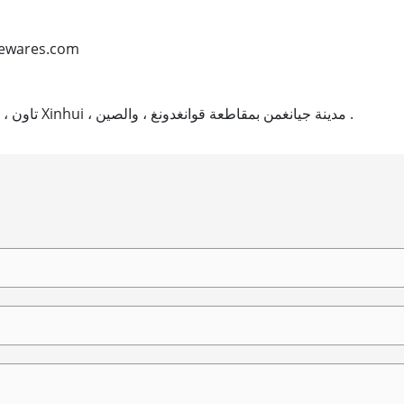
البريد الإلكترون
عنوان : كونلون المنطقة الصناعية ، Siqian تاون ، منطقة Xinhui ، مدينة جيانغمن بمقاطعة قوانغدونغ ، والصين .