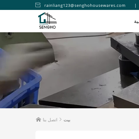

rainliang123@senghohousewares.com
|
ية
بيت
اتصل بنا

