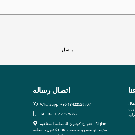
ا
اتصال رسالة
seng

Whatsapp: +86 13422529797
هزة

Tel: +86 13422529797
عنوان: كونلون المنطقة الصناعية ، Siqian

تاون ، منطقة Xinhui ، مدينة جيانغمن بمقاطعة