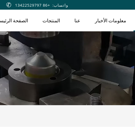
واتساب: +86 13422529797

معلومات الأخبار
عنا
المنتجات
الصفحة الرئيس